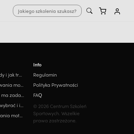
Info
8 stacji Hyrox - technika, błędy i jak trenować każdą z nich.
Regulamin
Trener personalny, przygotowania motorycznego, trener medyczny, który kierunek wybrać?
Polityka Prywatności
Trener Hyrox - kim jest i jakie ma zadania?
FAQ
Kurs Trenera Biegania - jaki wybrać i ile kosztuje? Ranking
© 2026 Centrum Szkoleń
Sportowych. Wszelkie
Ile zarabia trener przygotowania motorycznego? [2026]
prawa zastrzeżone.