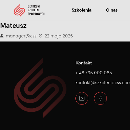
Szkolenia
O nas
Mateusz
manager@css
22 maja 2025
Kontakt
+ 48 795 000 085
kontakt@szkoleniacss.co