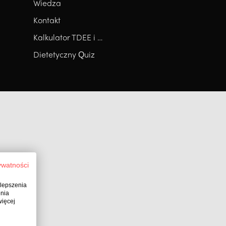
Wiedza
Kontakt
Kalkulator TDEE i RMR
Dietetyczny Quiz
ywatności
ulepszenia
enia
więcej