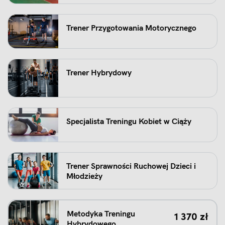
Trener Przygotowania Motorycznego
Trener Hybrydowy
Specjalista Treningu Kobiet w Ciąży
Trener Sprawności Ruchowej Dzieci i
Młodzieży
Pierwotna c
Aktualna ce
Metodyka Treningu
1 370
zł
Hybrydowego