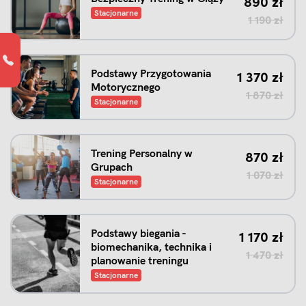
Pierwotna
Aktualna 
890
zł
Stacjonarne
1 190
zł
Pierwotna c
Aktualna ce
Podstawy Przygotowania
1 370
zł
Motorycznego
1 870
zł
Stacjonarne
Pierwotna
Aktualna 
Trening Personalny w
870
zł
Grupach
1 070
zł
Stacjonarne
Pierwotna 
Aktualna c
Podstawy biegania -
1 170
zł
biomechanika, technika i
1 470
zł
planowanie treningu
Stacjonarne