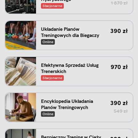
1 870
zł
Stacjonarne
Układanie Planów
390
zł
Treningowych dla Biegaczy
Online
Efektywna Sprzedaż Usług
970
zł
Trenerskich
Stacjonarne
Pierwotna
Aktualna 
Encyklopedia Układania
390
zł
Planów Treningowych
549
zł
Online
Bezpieczny Trening w Ciąży