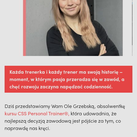
Każda trenerka i każdy trener ma swoją historię –
moment, w którym pasja przeradza się w zawód, a
chęć rozwoju zaczyna napędzać codzienność.
Dziś przedstawiamy Wam Ole Grzebską, absolwentkę
kursu CSS Personal Trainer®,
która udowadnia, że
najlepszą decyzją zawodową jest pójście za tym, co
naprawdę nas kręci.