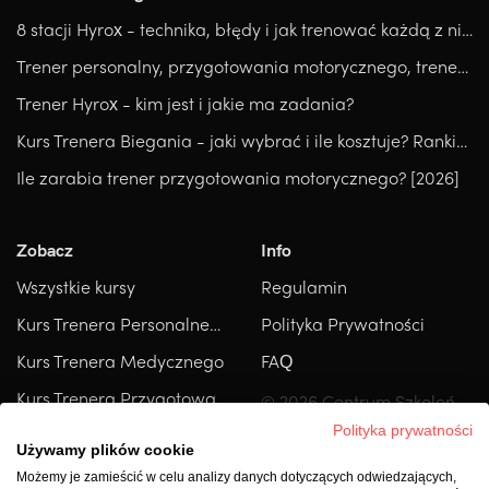
8 stacji Hyrox - technika, błędy i jak trenować każdą z nich.
Trener personalny, przygotowania motorycznego, trener medyczny, który kierunek wybrać?
Trener Hyrox - kim jest i jakie ma zadania?
Kurs Trenera Biegania - jaki wybrać i ile kosztuje? Ranking
Ile zarabia trener przygotowania motorycznego? [2026]
Zobacz
Info
Wszystkie kursy
Regulamin
Kurs Trenera Personalnego
Polityka Prywatności
Kurs Trenera Medycznego
FAQ
Kurs Trenera Przygotowania Motorycznego
© 2026 Centrum Szkoleń
Sportowych. Wszelkie
O nas
Polityka prywatności
prawa zastrzeżone.
Używamy plików cookie
Skuteczne odchudzanie
Możemy je zamieścić w celu analizy danych dotyczących odwiedzających,