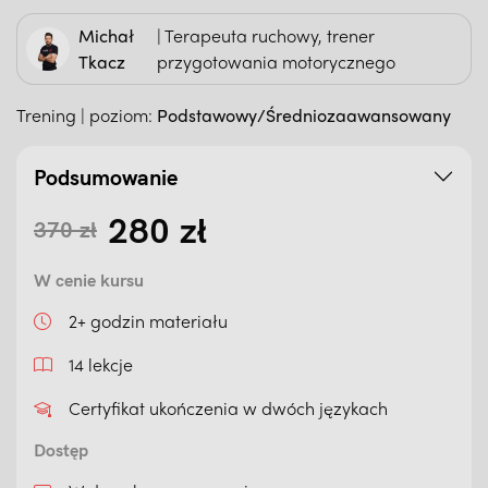
Michał
| Terapeuta ruchowy, trener
Tkacz
przygotowania motorycznego
Trening | poziom:
Podstawowy/Średniozaawansowany
Podsumowanie
280
zł
370
zł
Pierwotna cena wynosiła: 370
Aktualna cena wynosi: 280 zł
W cenie kursu
2+ godzin materiału
14 lekcje
Certyfikat ukończenia w dwóch językach
Dostęp