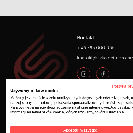
Kontakt
+ 48 795 000 085
kontakt@szkoleniacss.co
Polityka pr
Używamy plików cookie
Możemy je zamieścić w celu analizy danych dotyczących odwiedzających, 
naszej strony internetowej, pokazania spersonalizowanych treści i zapewni
Państwu wspaniałego doświadczenia na stronie internetowej. Aby uzyskać 
informacji na temat plików cookie, których używamy, otwórz ustawienia.
Akceptuj wszystko