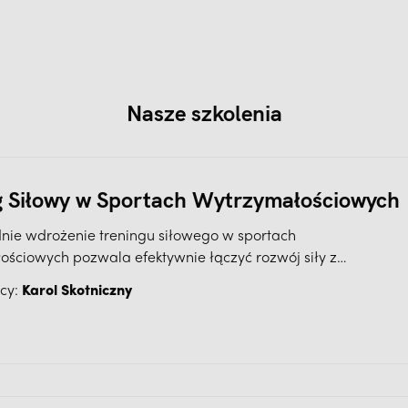
Nasze szkolenia
g Siłowy w Sportach Wytrzymałościowych
ie wdrożenie treningu siłowego w sportach
ościowych pozwala efektywnie łączyć rozwój siły z
ością, co prowadzi do lepszych wyników i mniejszego ryzyka
cy:
Karol Skotniczny
Dzięki ten wiedzy zyskasz przewagę, optymalizując swoje
pod wykorzystania pełnego potencjału ludzkiego organizmu.