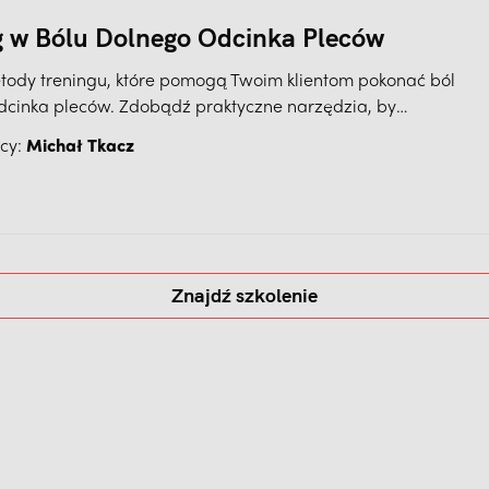
g w Bólu Dolnego Odcinka Pleców
tody treningu, które pomogą Twoim klientom pokonać ból
dcinka pleców. Zdobądź praktyczne narzędzia, by
dzać testy diagnostyczne, wprowadzać ćwiczenia i ich
cy:
Michał Tkacz
 oraz prowadzić współpracę od pierwszej wizyty do
ię bólu.
Znajdź szkolenie