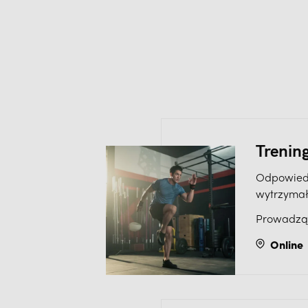
Trenin
Odpowiedn
wytrzymał
wytrzymał
Prowadzą
kontuzji. 
treningi 
Online