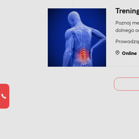
Trenin
Poznaj me
dolnego o
przeprowa
Prowadzą
progresje
pozbycia s
Online