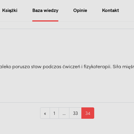
Książki
Baza wiedzy
Opinie
Kontakt
aleko porusza staw podczas ćwiczeń i fizykoterapii. Siła mięśn
«
1
…
33
34