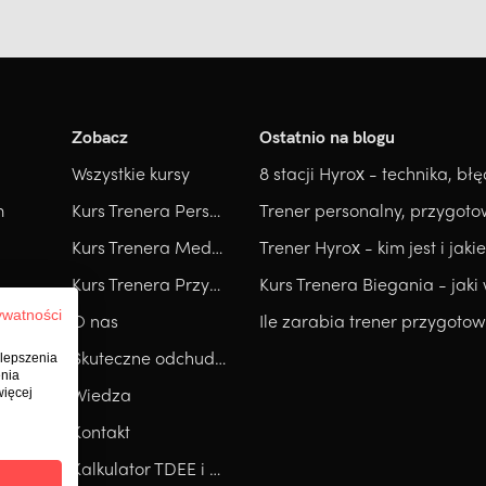
Zobacz
Ostatnio na blogu
Wszystkie kursy
m
Kurs Trenera Personalnego
Kurs Trenera Medycznego
Kurs Trenera Przygotowania Motorycznego
ywatności
O nas
Skuteczne odchudzanie
ulepszenia
enia
Wiedza
więcej
Kontakt
Kalkulator TDEE i RMR