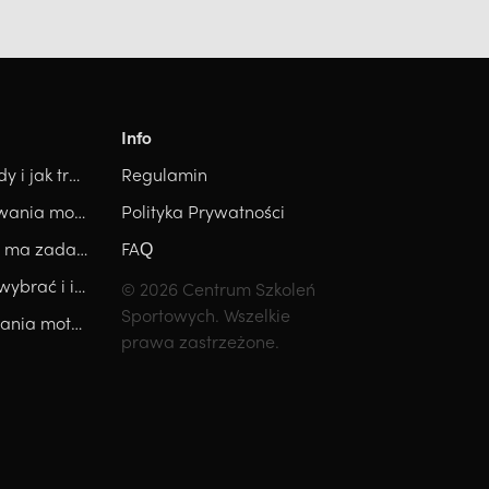
Info
8 stacji Hyrox - technika, błędy i jak trenować każdą z nich.
Regulamin
Trener personalny, przygotowania motorycznego, trener medyczny, który kierunek wybrać?
Polityka Prywatności
Trener Hyrox - kim jest i jakie ma zadania?
FAQ
Kurs Trenera Biegania - jaki wybrać i ile kosztuje? Ranking
© 2026 Centrum Szkoleń
Sportowych. Wszelkie
Ile zarabia trener przygotowania motorycznego? [2026]
prawa zastrzeżone.