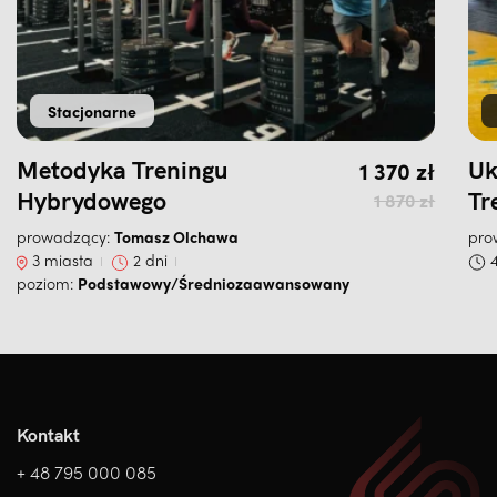
Stacjonarne
Pierwotna cen
Aktualna cena
Metodyka Treningu
1 370
zł
Uk
Hybrydowego
Tr
1 870
zł
prowadzący:
Tomasz Olchawa
pro
3 miasta
2 dni
poziom:
Podstawowy/Średniozaawansowany
Kontakt
+ 48 795 000 085