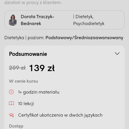
działań w pracy z klientem.
Dorota Traczyk-
| Dietetyk,
Bednarek
Psychodietetyk
Dietetyka | poziom:
Podstawowy/Średniozaawansowany
Podsumowanie
139
zł
209
zł
Pierwotna cena wynosiła: 209
Aktualna cena wynosi: 139 zł
W cenie kursu
1+ godzin materiału
10 lekcji
Certyfikat ukończenia w dwóch językach
Dostęp